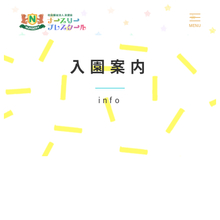
メ
イ
MENU
ン
コ
入園案内
ン
テ
ン
info
ツ
へ
移
動